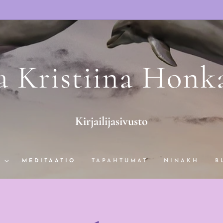
a Kristiina Honk
Kirjailijasivusto
T
MEDITAATIO
TAPAHTUMAT
NINAKH
B