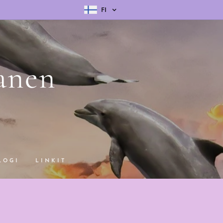
FI
anen
LOGI
LINKIT