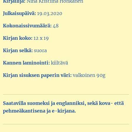
Kirjailija:
Nina Kristiina Honkanen
Julkaisupäivä:
19.03.2020
Kokonaissivumäärä:
48
Kirjan koko:
12 x 19
Kirjan selkä:
suora
Kannen laminointi:
kiiltävä
Kirjan sisuksen paperin väri:
valkoinen 90g
Saatavilla suomeksi ja englanniksi, sekä kova- että
pehmeäkantisena ja e-kirjana.