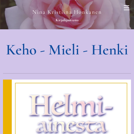
Nina Kristiina Honkanen
Kirjailijasivusto
Keho - Mieli - Henki