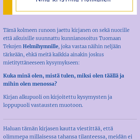
Tämä
kolmeen runoon jaettu kir
janen on sekä nuorille
että aikuisille suunnattu kunnianosoitus Tuomaan
Tekojen
Helmihymnille
, joka vastaa näihin nel­jään
tärkeään, ehkä meitä kaikkia ainakin joskus
mietityttäneeseen kysymykseen:
Kuka minä olen, mistä tulen, miksi olen täällä ja
mihin olen
menossa?
Kirjan alkupuoli on kirjoitettu kysymysten ja
loppupuoli vastausten muotoon.
Haluan tämän kirjasen kautta viestittää, että
olimmepa millaisessa tahansa tilanteessa, meidän ei